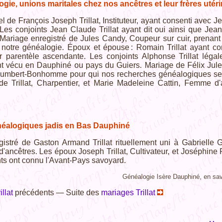
gie, unions maritales chez nos ancêtres et leur frères utér
el de François Joseph Trillat, Instituteur, ayant consenti avec J
Les conjoints Jean Claude Trillat ayant dit oui ainsi que Jean
Mariage enregistré de Jules Candy, Coupeur sur cuir, prenant
s notre généalogie. Époux et épouse : Romain Trillat ayant
ur parentèle ascendante. Les conjoints Alphonse Trillat lég
nt vécu en Dauphiné ou pays du Guiers. Mariage de Félix Jule
umbert-Bonhomme pour qui nos recherches généalogiques se pr
e Trillat, Charpentier, et Marie Madeleine Cattin, Femme d'ar
éalogiques jadis en Bas Dauphiné
istré de Gaston Armand Trillat rituellement uni à Gabrielle
d'ancêtres. Les époux Joseph Trillat, Cultivateur, et Joséphine P
ts ont connu l'Avant-Pays savoyard.
Généalogie Isère Dauphiné, en sav
llat
précédents — Suite des
mariages Trillat