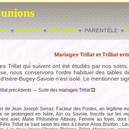
 unions
ies
♠
Dauphiné
♠
Vivre-jadis
♠ PARENTÈLE ♠
P
Mariages Trillat et Trilliat en
s Trillat qui suivent ont été étudiés par nos soins. 
ouse, nous conservons l'ordre habituel des tables
d'Isère-Bugey-Savoie n'est isolé. Le mentionner sig
llat
précédents — Suite des
mariages Trillat
iel de Jean Joseph Serraz, Facteur des Postes, en légitime m
 se prolongent en Isère, Ain ou Savoie. Inscrits sur les reg
ment avec Marie Philomène Attavay, Femme au foyer, dont no
Félix Trillat se liant selon les rites à Léonie Anna Bisillon ; L