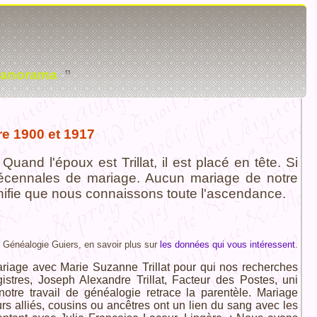
anorama
”
tre 1900 et 1917
Quand l'époux est Trillat, il est placé en tête. Si
 décennales de mariage. Aucun mariage de notre
nifie que nous connaissons toute l'ascendance.
Généalogie Guiers, en savoir plus sur
les données qui vous intéressent
.
ariage avec Marie Suzanne Trillat pour qui nos recherches
istres, Joseph Alexandre Trillat, Facteur des Postes, uni
tre travail de généalogie retrace la parentèle. Mariage
eurs alliés, cousins ou ancêtres ont un lien du sang avec les