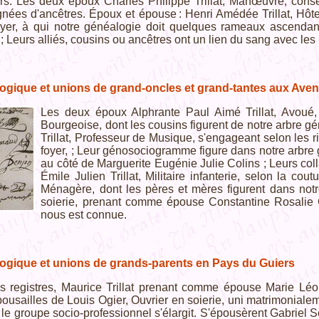
s. Les deux époux Charles Philippe Trillat, Manœuvre, conse
lignées d'ancêtres. Époux et épouse : Henri Amédée Trillat, Hôt
er, à qui notre généalogie doit quelques rameaux ascendan
 ; Leurs alliés, cousins ou ancêtres ont un lien du sang avec les
ogique et unions de grand-oncles et grand-tantes aux Aven
Les deux époux Alphrante Paul Aimé Trillat, Avoué,
Bourgeoise, dont les cousins figurent de notre arbre g
Trillat, Professeur de Musique, s'engageant selon les
foyer, ; Leur génosociogramme figure dans notre arbre
au côté de Marguerite Eugénie Julie Colins ; Leurs coll
Émile Julien Trillat, Militaire infanterie, selon la
Ménagère, dont les pères et mères figurent dans notr
soierie, prenant comme épouse Constantine Rosalie G
nous est connue.
ogique et unions de grands-parents en Pays du Guiers
les registres, Maurice Trillat prenant comme épouse Marie Lé
ousailles de Louis Ogier, Ouvrier en soierie, uni matrimonialeme
i le groupe socio-professionnel s'élargit. S'épousèrent Gabriel