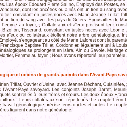
tes. Les époux Édouard Pierre Salino, Employé des Postes, se l
iat, Vendeuse, dont les ancêtres ou alliés ont un lien du sang a
itier, convolant en justes noces avec Marie Jeanne Trillat-Trilli
nt un lien du sang avec les pays du Guiers. Épousailles de Mari
t, Femme au foyer, ; Collatéraux et aïeux précisent leur conste
 Bizollon, Tisserand, convolant en justes noces avec Léonie J
 les aïeux ou collatéraux étoffent notre arbre généalogique. In
, Employé, s'engageant au côté de Marie Laforest dont la parenté
 Francisque Baptiste Trillat, Cordonnier, légalement uni à Lo
néalogiques se prolongent en Isère, Ain ou Savoie. Mariage off
Mortier, Femme au foyer, ; Nous avons répertorié leur parentèle
ogique et unions de grands-parents dans l'Avant-Pays sav
ien Trillat, Ouvrier d'Usine, avec Jeanne Déchant, Cuisinière, ;
 l'Avant-Pays savoyard. Les conjoints Joseph Barret, Meunie
uels sont reliés à leurs frères et sœurs. Les deux époux Francisq
uilloux ; Leurs collatéraux sont répertoriés. Le couple Léon 
e travail généalogique précise leurs oncles et tantes. Le coup
mères figurent dans notre généalogie.