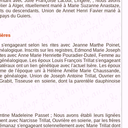
ntant avec Julie Françoise Lacour, Lingère, ; Nous avons
elier à Alger, rituellement marié à Marie Suzanne Anastaze,
ts ou descendants. Union de Annet Henri Favier marié à
 pays du Guiers.
ières
 s'engageant selon les rites avec Jeanne Marthe Poinet,
énéalogique. Inscrits sur les registres, Edmond Marie Joseph
 rites avec Anne Marie Henriette Pouradier-Duteil, Femme au
 généalogique. Les époux Louis François Trillat s'engageant
atéraux ont un lien génétique avec l'actuel Isère. Les époux
 coutume de l'époque uni à Hélène Amélie Marie Chaussande,
e généalogie. Union de Joseph Antoine Trillat, Ouvrier en
rabit, Tisseuse en soierie, dont la parentèle dauphinoise
ontine Madeleine Passet ; Nous avons établi leurs lignées
nt avec Narcisse Trillat, Ouvrière en soierie, par les frères
 Sémanaz s'engageant solennellement avec Marie Trillat dont