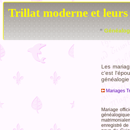
Trillat moderne et leurs
“
Généalog
Les mariage
c'est l'ép
généalogie 
Mariages Tri
Mariage offic
généalogiques
matrimoniale
enregistré de 