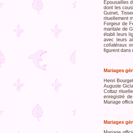
Épousailles 
dont les cous
Guinet, Tisse
rituellement 
Forgeur de Fe
maritale de G
établi leurs 
avec leurs a
collatéraux o
figurent dans
Mariages gén
Henri Bourget
Auguste Giclat
Cottaz rituel
enregistré d
Mariage offic
Mariages gén
Mariage offic