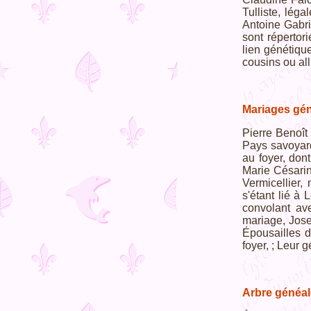
Tulliste, lég
Antoine Gabri
sont répertori
lien génétique
cousins ou al
Mariages gén
Pierre Benoît
Pays savoyard
au foyer, dont
Marie Césarin
Vermicellier,
s'étant lié à
convolant ave
mariage, Jose
Épousailles 
foyer, ; Leur
Arbre généal