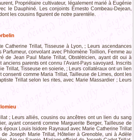
aurent, Propriétaire cultivateur, légalement marié à Eugénie
 avec le Dauphiné. Les conjoints Ernesto Combeau-Dejean,
ont les cousins figurent de notre parentèle.
orbelin
te Catherine Trillat, Tisseuse à Lyon, ; Leurs ascendances
uis Parfumeur, convolant avec Philomène Toillion, Femme au
é de Jean Paul Marie Trillat, Obstétricien, ayant dit oui à
 anciens parents ont connu l'Avant-Pays savoyard. Inscrits
Trillat, Tisseuse en soierie, ; Leurs collatéraux ont un lien
t consenti comme Maria Trillat, Tailleuse de Limes, dont les
iste Trillat selon les rites, avec Marie Massardier ; Leurs
olomieu
illat ; Leurs alliés, cousins ou ancêtres ont un lien du sang
ier, ayant consenti comme Marguerite Berger, Tailleuse de
 Les époux Louis Isidore Raynaud avec Marie Catherine Trillat
 de Joseph Marie Trillat, Hôtelier à Grenoble, uni à Adèle
e, Ain ou Savoie. Mariage officiel de Joseph Cadet Trillat,