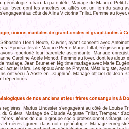
 de généalogie retrace la parentèle. Mariage de Maurice Petit-L
e au foyer, dont les ancêtres ou alliés ont un lien du sang
'engageant au côté de Alina Victorina Trillat, Femme au foyer, d
ogie, unions maritales de grand-oncles et grand-tantes à C
Sébastien Henri Neute, Ouvrier, ayant consenti avec Antoinet
ées. Épousailles de Maurice Pierre Marie Trillat, Régisseur p
 avons répertorié leur parentèle ascendante. Mariage enregistr
anne Caroline Adèle Monod, Femme au foyer, dont les aïeux et
de mariage, Jean Brunet en légitime mariage avec Marie Eugénie 
c l'actuel Isère. Les époux Antoine Preynat, Métallurgiste, ayan
ins ont vécu à Aoste en Dauphiné. Mariage officiel de Jean-Bapt
nt répertoriés.
éalogiques de nos anciens et leur frères consanguins à D
es registres, Marius Linossier s'engageant au côté de Louise Tr
 du Guiers. Mariage de Claude Auguste Trillat, Trempeur d'ac
 frères utérins de qui le groupe socio-professionnel s'élargit.
s et mères figurent dans notre généalogie. Mariage enregistré
on pour qui nos recherches généalogiques se prolongent en Isèr