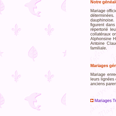
Notre généalo
Mariage offici
déterminées. 
dauphinoise. 
figurent dan
répertorié le
collatéraux o
Alphonsine H
Antoine Claud
familiale.
Mariages gén
Mariage enreg
leurs lignées 
anciens paren
Mariages Tri