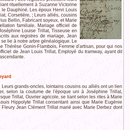
iant rituellement à Suzanne Victorine
vec le Dauphiné. Les époux Henri Louis
at, Corsetière, ; Leurs alliés, cousins
us Bellin, Fabricant soyeux, et Marie
llation familiale. Mariage officiel de
oséphine Louise Trillat, Tisseuse en
scrits aux registres de mariage, Jean
 se lie à notre arbre généalogique. Le
uise Thérèse Gonin-Flambois, Femme d'artisan, pour qui nos
iciel de Jean Louis Trillat, Employé du tramway, ayant dit
 ascendante.
oyard
 Leurs grands-oncles, lointains cousins ou alliés ont un lien
r, selon la coutume de l'époque uni à Joséphine Trillat,
ue Trillat, Ouvrier agricole, se liant selon les rites à Marie
Louis Hippolyte Trillat consentant ainsi que Marie Eugénie
le Fleury Jean Clément Trillat marié avec Marie Derbez dont