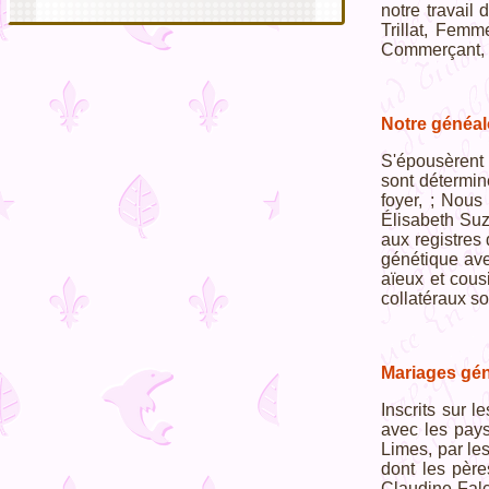
notre travail
Trillat, Femm
Commerçant, s
Notre généal
S'épousèrent 
sont détermin
foyer, ; Nous
Élisabeth Suz
aux registres 
génétique ave
aïeux et cous
collatéraux so
Mariages gén
Inscrits sur l
avec les pays
Limes, par les
dont les père
Claudine Falc