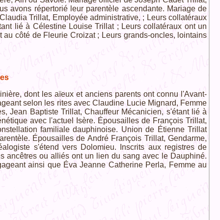
us avons répertorié leur parentèle ascendante. Mariage de
laudia Trillat, Employée administrative, ; Leurs collatéraux
ant lié à Célestine Louise Trillat ; Leurs collatéraux ont un
t au côté de Fleurie Croizat ; Leurs grands-oncles, lointains
des
inière, dont les aïeux et anciens parents ont connu l'Avant-
gageant selon les rites avec Claudine Lucie Mignard, Femme
es, Jean Baptiste Trillat, Chauffeur Mécanicien, s'étant lié à
tique avec l'actuel Isère. Épousailles de François Trillat,
stellation familiale dauphinoise. Union de Étienne Trillat
parentèle. Épousailles de André François Trillat, Gendarme,
alogiste s'étend vers Dolomieu. Inscrits aux registres de
les ancêtres ou alliés ont un lien du sang avec le Dauphiné.
engageant ainsi que Éva Jeanne Catherine Perla, Femme au