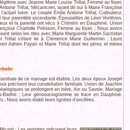
gitime avec Jeanne Marie Louise Trillat, Femme au foyer,
toine Trillat, Mécanicien, ayant dit oui à Marie Françoise
'actuel Isère. Le couple Émile Antoine Trillat, Cultivateur,
rié leur parentèle ascendante. Épousailles de Léon Vonthron,
aïeux et la parenté ont vécu à Chimilin en Dauphiné. Union
 Françoise Charlotte Pelisson, Femme au foyer, ; Nous avons
geant selon les rites avec Marie Marguerite Martin-Sacristan
Trillat s'étant lié à Clémence Marie Guillermin ; Leurs
Henri Adrien Payan et Marie Trillat dont les pères et mères
rbelin
familiale de ce mariage est établie. Les deux époux Joseph
ïeux précisent leur constellation familiale. Union de Joachim
énéalogiques se prolongent en Isère, Ain ou Savoie. Mariage
ines-Barthe ; Leur génosociogramme se trace en Dauphiné.
u ; Nous avons établi leurs lignées d'ancêtres.
Micard ; Les registres précisent leurs