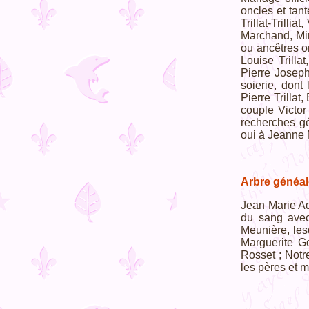
oncles et tan
Trillat-Trill
Marchand, Miro
ou ancêtres o
Louise Trilla
Pierre Joseph
soierie, dont
Pierre Trillat
couple Victor
recherches gé
oui à Jeanne 
Arbre généal
Jean Marie Adr
du sang avec
Meunière, lesq
Marguerite Go
Rosset ; Notr
les pères et 