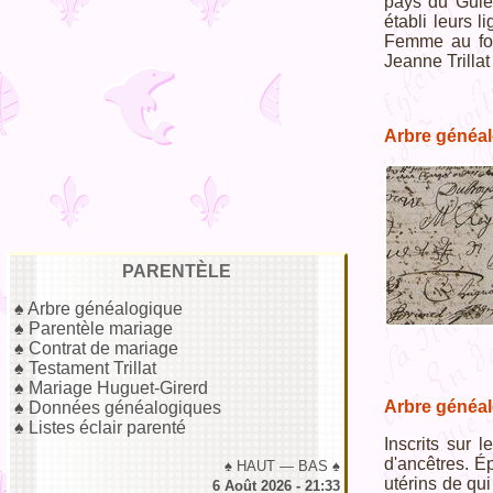
pays du Guier
établi leurs 
Femme au foy
Jeanne Trillat
Arbre généal
PARENTÈLE
♠
Arbre généalogique
♠
Parentèle mariage
♠
Contrat de mariage
♠
Testament Trillat
♠
Mariage Huguet-Girerd
Arbre généal
♠
Données généalogiques
♠
Listes éclair parenté
Inscrits sur 
d'ancêtres. Ép
♠
HAUT
—
BAS
♠
utérins de qu
6 Août 2026 - 21:33