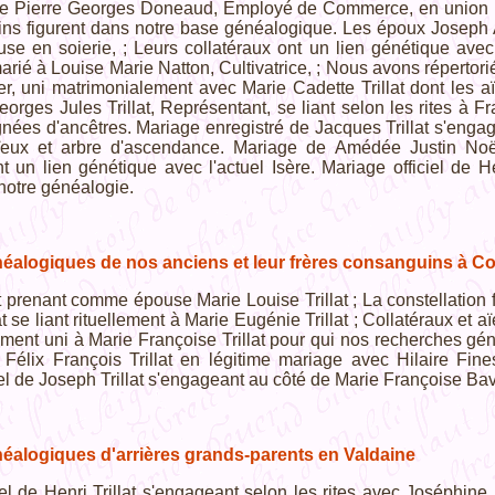
de Pierre Georges Doneaud, Employé de Commerce, en union lé
ins figurent dans notre base généalogique. Les époux Joseph An
use en soierie, ; Leurs collatéraux ont un lien génétique avec l
marié à Louise Marie Natton, Cultivatrice, ; Nous avons réperto
r, uni matrimonialement avec Marie Cadette Trillat dont les 
eorges Jules Trillat, Représentant, se liant selon les rites à
lignées d'ancêtres. Mariage enregistré de Jacques Trillat s'enga
ïeux et arbre d'ascendance. Mariage de Amédée Justin Noël 
nt un lien génétique avec l'actuel Isère. Mariage officiel de 
 notre généalogie.
éalogiques de nos anciens et leur frères consanguins à Co
 prenant comme épouse Marie Louise Trillat ; La constellation 
 se liant rituellement à Marie Eugénie Trillat ; Collatéraux et a
lement uni à Marie Françoise Trillat pour qui nos recherches g
e Félix François Trillat en légitime mariage avec Hilaire F
iel de Joseph Trillat s'engageant au côté de Marie Françoise Bav
éalogiques d'arrières grands-parents en Valdaine
iel de Henri Trillat s'engageant selon les rites avec Joséphine 