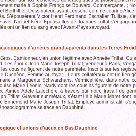
alement marié à Sophie Françoise Bouvard, Commerçante, ; No
el Berthillier, Dessinateur, ayant consenti comme Jeanne Alice C
és. S'épousèrent Victor Henri Ferdinand Eschalier, Tulliste, s'ét
 avec l'actuel Isère. Épousailles de Joannes Trillat s'engagean
liés ont un lien du sang avec l'Avant-Pays savoyard.
éalogiques d'arrières grands-parents dans les Terres Froi
 Gros, Camionneur, en union légitime avec Annette Trillat, Cuis
. Les époux Jean Marie Joseph Trillat, Vendeur à Paris, s'en
 les cousins figurent de notre parentèle. Inscrits sur les registr
e Duchêne, Femme au foyer, ; Leurs collatéraux ont un lien géné
 marié à Marguerite Schwarzhans, Vermicellière, dans notre con
 Louise Marie Léonie Nardy dont les cousins figurent de notre 
c Aimée Adèle Laléchère à travers qui notre travail de géné
ph Trillat, Graveur sur métaux, s'étant lié à Marie Maret dont 
de Ennemond Marie Joseph Trillat, Employé administratif, s'
 génosociogramme se trace en Dauphiné.
ogique et unions d'aïeux en Bas Dauphiné